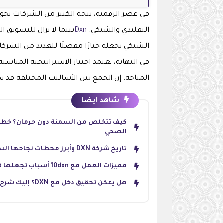
في عصر الرقمنة، يتجه الكثير من الشركات نح
التقليدي والشبكي.
Dxn
بينما لا يزال للتسويق ا
الشبكي يجعله خيارًا مفضلًا للعديد من الشرك
في النهاية، يعتمد اختيار الاستراتيجية المناس
المتاحة. إن الجمع بين الأساليب المختلفة قد 
شاهد ايضا
الصحي
تاريخ شركة DXN وأبرز محطات نجاحها السر وراء ريادتها في التسويق المباشر والمنتجات الطبيعية
مميزات العمل مع 10dxn أسباب تجعلها فرصة لبناء دخل إضافي وتطوير الذات
هل يمكن تحقيق دخل مع DXN؟ إليك شرح خطة الأرباح خطوة بخطوة دون مبالغة