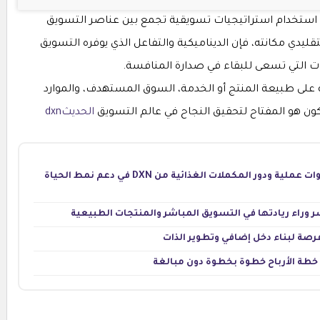
و استخدام استراتيجيات تسويقية تجمع بين عناصر التسويق
لتقليدي مكانته، فإن الديناميكية والتفاعل الذي يوفره التسويق
ات التي تسعى للبقاء في صدارة المنافسة.
بة على طبيعة المنتج أو الخدمة، السوق المستهدف، والموارد
يكون هو المفتاح لتحقيق النجاح في عالم التسويق
الحديثdxn
كيف تتخلص من السمنة دون حرمان؟ خطوات عملية ودور المكملات الغذائية من DXN في دعم نمط الحياة