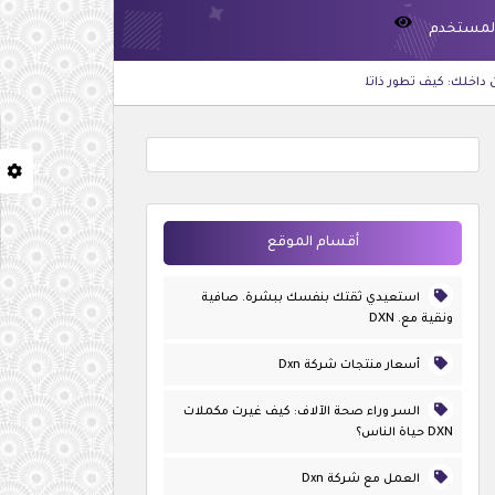
لمستخدم
 حياة أفضل وتحقق أهدافكdxn
لا تنتظر زيادة راتبك: ابدأ مشروع دخل إضافي يناس
أقسام الموقع
استعيدي ثقتك بنفسك ببشرة. صافية
ونقية مع. DXN
أسعار منتجات شركة Dxn
السر وراء صحة الآلاف: كيف غيرت مكملات
DXN حياة الناس؟
العمل مع شركة Dxn