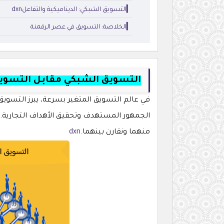
▎التسويق الشبكي: الديناميكية والتفاعلdxn
▎الخلاصة: التسويق في عصر الرقمنة
التسويق الشبكي مقابل التسويق التقليدي:dxn أيهما ي
في عالم التسويق المتغير بسرعة، يبرز التسوي
الجمهور المستهدف وتحقيق الأهداف التجارية.
منهما ونقارن بينهما.
dxn