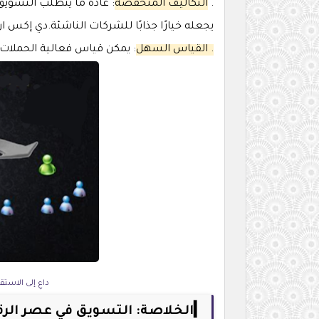
.
التكاليف المنخفضة
: عادةً ما يتطلب التسوي
يجعله خيارًا جذابًا للشركات الناشئة.دي إكس ا
. القياس السهل
: يمكن قياس فعالية الحملات 
داعِ إلى الاست
▎الخلاصة: التسويق في عصر الر