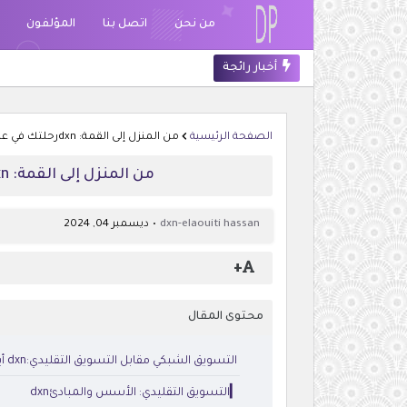
من نحن
اتصل بنا
المؤلفون
أخبار رائجة
الصفحة الرئيسية
من المنزل إلى القمة: dxnرحلتك في عالم التسويق الشبكيdxn
من المنزل إلى القمة: dxnرحلتك في عالم التسويق الشبكيdxn
dxn-elaouiti hassan
ديسمبر 04, 2024
+
محتوى المقال
التسويق الشبكي مقابل التسويق التقليدي:dxn أيهما يتربع على عرش العصر
▎التسويق التقليدي: الأسس والمبادئdxn