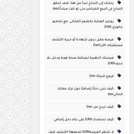
رحلتك إلى النجاح تبدأ من هنا: كيف تحقق
النجاح في البيع المباشر حتى لو كنت مبتدئًاdxn
روتين العناية بالشعر المثالي. مع شامبو
جانوزي DXN
فرصة عمل بدون شهادة أو خبرة اكتشف
مستقبلك الآن!dxn
فرصتك الذهبية لصناعة صحة قوية ودخل بلا
حدودDXN
فروع شركة Dxn
كيف تبني دخلًا إضافيًا دون ترك عملك
الحاليdxn
كيف تربح من Dxn
كيف تساعدك DXN على بناء دخل إضافي
لا تنتظر الفرصةDXN اصنعها! اكتشف كيف