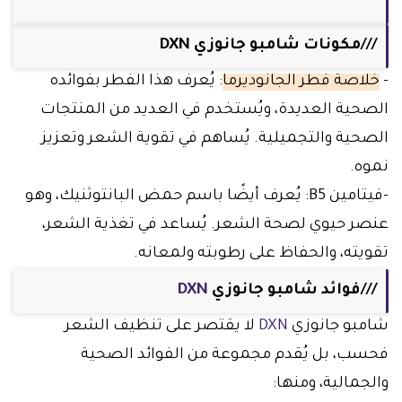
///مكونات شامبو جانوزي DXN
-
خلاصة فطر الجانوديرما
: يُعرف هذا الفطر بفوائده
الصحية العديدة، ويُستخدم في العديد من المنتجات
الصحية والتجميلية. يُساهم في تقوية الشعر وتعزيز
نموه.
-فيتامين B5: يُعرف أيضًا باسم حمض البانتوثنيك، وهو
عنصر حيوي لصحة الشعر. يُساعد في تغذية الشعر،
تقويته، والحفاظ على رطوبته ولمعانه.
///فوائد شامبو جانوزي
DXN
شامبو جانوزي
DXN
لا يقتصر على تنظيف الشعر
فحسب، بل يُقدم مجموعة من الفوائد الصحية
والجمالية، ومنها: