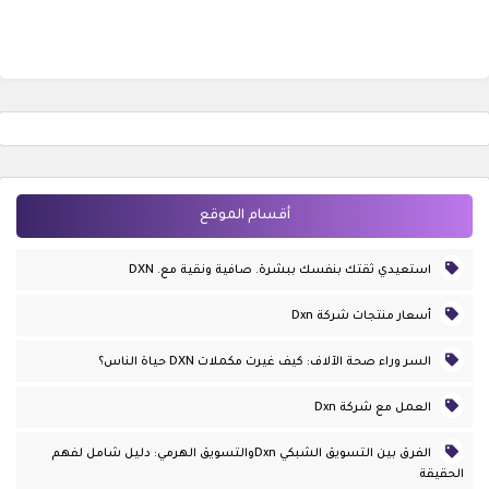
أقسام الموقع
استعيدي ثقتك بنفسك ببشرة. صافية ونقية مع. DXN
أسعار منتجات شركة Dxn
السر وراء صحة الآلاف: كيف غيرت مكملات DXN حياة الناس؟
العمل مع شركة Dxn
الفرق بين التسويق الشبكي Dxnوالتسويق الهرمي: دليل شامل لفهم
الحقيقة