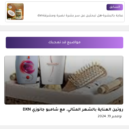
السابق
عناية بالبشرة-هل تبحثين عن سر بشرة نضرة ومشرقةdxn
مواضيع قد تعجبك
روتين العناية بالشعر المثالي. مع شامبو جانوزي DXN
نوفمبر 19, 2024