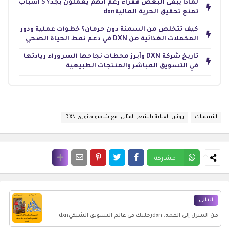
لماذا يبقى البعض فقراء رغم أنهم يعملون بجد؟ 5 أسباب
تمنع تحقيق الحرية الماليةdxn
كيف تتخلص من السمنة دون حرمان؟ خطوات عملية ودور
المكملات الغذائية من DXN في دعم نمط الحياة الصحي
تاريخ شركة DXN وأبرز محطات نجاحها السر وراء ريادتها
في التسويق المباشر والمنتجات الطبيعية
التسميات
روتين العناية بالشعر المثالي. مع شامبو جانوزي DXN
مشاركة
التالي
من المنزل إلى القمة: dxnرحلتك في عالم التسويق الشبكيdxn