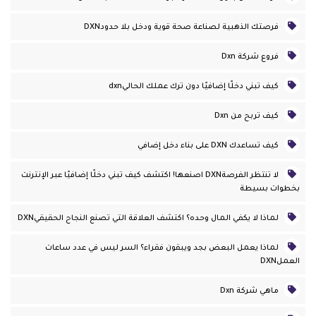
فرصتك الذهبية لصناعة صحة قوية ودخل بلا حدودDXN
فروع شركة Dxn
كيف تبني دخلًا إضافيًا دون ترك عملك الحاليdxn
كيف تربح من Dxn
كيف تساعدك DXN على بناء دخل إضافي
لا تنتظر الفرصةDXN اصنعها! اكتشف كيف تبني دخلًا إضافيًا عبر الإنترنت
بخطوات بسيطة
لماذا لا يكفي المال وحده؟ اكتشف العلاقة التي تصنع النجاح الحقيقيDXN
لماذا يعمل البعض بجد ويبقون فقراء؟ السر ليس في عدد ساعات
العملDXN
ماهي شركة Dxn