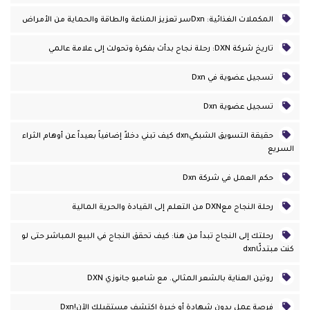
المكملات الغذائية: Dxnسر تعزيز المناعة والطاقة والحماية من الأمراض
تاريخ شركة DXN: رحلة نجاح بدأت بفكرة وتحولت إلى علامة عالمي
تسجيل عضوية في Dxn
تسجيل عضوية Dxn
حقيقة التسويق الشبكيdxn كيف تبني دخلاً إضافياً بعيداً عن أوهام الثراء
السريع
حكم العمل في شركة Dxn
رحلة النجاح معDXN من التعلم إلى القيادة والحرية المالية
رحلتك إلى النجاح تبدأ من هنا: كيف تحقق النجاح في البيع المباشر حتى لو
كنت مبتدئًاdxn
روتين العناية بالشعر المثالي. مع شامبو جانوزي DXN
فرصة عمل بدون شهادة أو خبرة اكتشف مستقبلك الآن!dxn