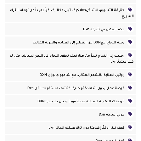
حقيقة التسويق الشبكيdxn كيف تبني دخلاً إضافياً بعيداً عن أوهام الثراء
السريع
حكم العمل في شركة Dxn
رحلة النجاح معDXN من التعلم إلى القيادة والحرية المالية
رحلتك إلى النجاح تبدأ من هنا: كيف تحقق النجاح في البيع المباشر حتى لو
كنت مبتدئًاdxn
روتين العناية بالشعر المثالي. مع شامبو جانوزي DXN
فرصة عمل بدون شهادة أو خبرة اكتشف مستقبلك الآن!dxn
فرصتك الذهبية لصناعة صحة قوية ودخل بلا حدودDXN
فروع شركة Dxn
كيف تبني دخلًا إضافيًا دون ترك عملك الحاليdxn