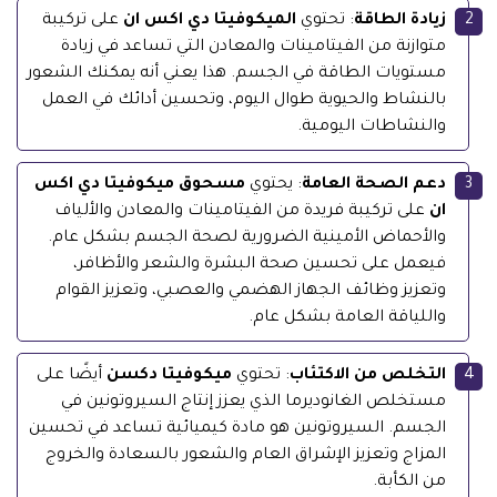
زيادة الطاقة
: تحتوي
الميكوفيتا دي اكس ان
على تركيبة
متوازنة من الفيتامينات والمعادن التي تساعد في زيادة
مستويات الطاقة في الجسم. هذا يعني أنه يمكنك الشعور
بالنشاط والحيوية طوال اليوم، وتحسين أدائك في العمل
والنشاطات اليومية.
دعم الصحة العامة
: يحتوي
مسحوق ميكوفيتا دي اكس
ان
على تركيبة فريدة من الفيتامينات والمعادن والألياف
والأحماض الأمينية الضرورية لصحة الجسم بشكل عام.
فيعمل على تحسين صحة البشرة والشعر والأظافر،
وتعزيز وظائف الجهاز الهضمي والعصبي، وتعزيز القوام
واللياقة العامة بشكل عام.
التخلص من الاكتئاب
: تحتوي
ميكوفيتا دكسن
أيضًا على
مستخلص الغانوديرما الذي يعزز إنتاج السيروتونين في
الجسم. السيروتونين هو مادة كيميائية تساعد في تحسين
المزاج وتعزيز الإشراق العام والشعور بالسعادة والخروج
من الكأبة.