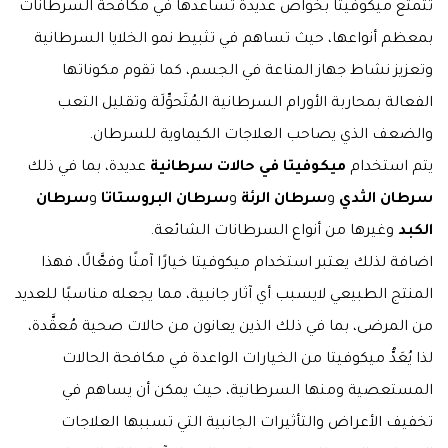
تتمتع ميكوفيتا بخواص عديدة تساعدها في مكافحة السرطانات
بمعظم أنواعها، حيث تساهم في تثبيط نمو الخلايا السرطانية
وتعزيز نشاط جهاز المناعة في الجسم، كما تقوم مكوناتها
الفعالة بمحاربة الأورام السرطانية المُتَحوِّلَة وتقليل التعب
والضعف الذي يصاحب العلاجات الكيماوية للسرطان.
يتم استخدام
ميكوفيتا في حالات سرطانية
عديدة، بما في ذلك
سرطان الثدي
و
سرطان الرئة
و
سرطان البروستاتا
و
سرطان
الكبد
وغيرها من أنواع السرطانات الشائعة.
اضافة لذلك يعتبر استخدام ميكوفيتا خيارًا آمنًا وفعَّالًا، فهذا
المنتج الطبيعي لايسبب أي آثار جانبية، مما يجعله مناسبًا للعديد
من المرضى، بما في ذلك الذين يعانون من حالات صحية مُعقَّدة،
لذا يُعَدُّ ميكوفيتا من الخيارات الواعدة في مكافحة الحالات
المستعصية ومنها السرطانية، حيث يمكن أن يساهم في
تخفيف الأعراض والتأثيرات الجانبية التي تسببها العلاجات