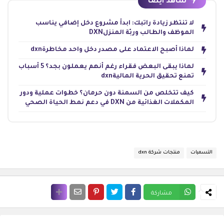
شاهد ايضا
لا تنتظر زيادة راتبك: ابدأ مشروع دخل إضافي يناسب
الموظف والطالب وربّة المنزلDXN
لماذا أصبح الاعتماد على مصدر دخل واحد مخاطرةdxn
لماذا يبقى البعض فقراء رغم أنهم يعملون بجد؟ 5 أسباب
تمنع تحقيق الحرية الماليةdxn
كيف تتخلص من السمنة دون حرمان؟ خطوات عملية ودور
المكملات الغذائية من DXN في دعم نمط الحياة الصحي
التسميات
منتجات شركة dxn
مشاركة