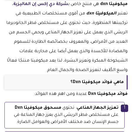
ميكوفيتا dxn
هي منتج خاص ب
شركة دي إكس إن الماليزية
،
تعتبر
الميكوفيتا dxn
من أقوى مستخلصات الطبيعية في
تركيبتها المتطورة، حيث تحتوي على
مستخلص فطر الجانوديرما
الريشي
الذي يعمل على تعزيز الجهاز المناعي ويحمي الجسم من
العديد من الأمراض، والمعروف بخصائصه الطاردة للسموم
والمضادة للأكسدة والذي يعمل أيضا على محاربة علامات
الشيخوخة المبكرة وتعزيز البشرة، لذا يعد ميكوفيتا منتجًا فعالًا
واسع الطٌيف لتعزيز الصحة والجمال العام.
ماهي فوائد ميكوفيتا Dxn؟
فوائد ميكوفيتا Dxn
عديدة ومن اهم هذه الفوائد:
تعزيز الجهاز المناعي
: تحتوي
مسحوق ميكوفيتا Dxn
على مستخلص فطر الريشي الذي يعزز جهاز المناعة في
جسم الإنسان ضد مختلف الأمراض والعوامل الضارة.