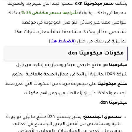
يختلف
سعر ميكوفيتا dxn
حسب البلد الذي تقيم به، ولمعرفة
سعرها في بلدك ، وكيفية
شراءها بسعر مخفض 25 %
يمكنك
التواصل معنا عبر وسائل التواصل الموجودة في موقعنا
الشخصي هذا أو يمكنك مشاهدة لائحة أسعار منتجات Dxn
الماليزية في بلدك من خلال (
الضغط هنا
).
مكونات ميكوفيتا dxn
ميكوفيتا
هو منتج طبيعي مبتكر ومميز يتم إنتاجه من قِبل
شركة DXN الماليزية الرائدة في مجال الصحة والعافية، يحتوي
منتج ميكوفيتا
على مجموعة فريدة من المكونات التي تعزز صحة
الجسم وتحافظ على توازنه الطبيعي، ومن اهم
مكونات
ميكوفيتا dxn
:
مسحوق الجنسنغ
: يعتبر جنسنغ DXN منتج ماليزي ذو جودة
عالية ومستخلص من أفضل الجذور الجنسنغ في العالم،
يحتوي على العديد من الفيتامينات والمعادن والأحماض