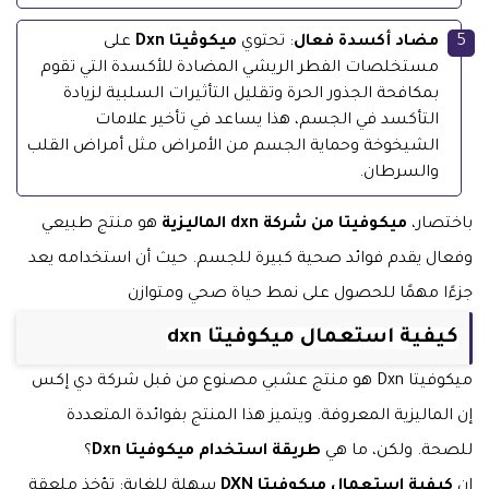
مضاد أكسدة فعال
: تحتوي
ميكوڤيتا Dxn
على
مستخلصات الفطر الريشي المضادة للأكسدة التي تقوم
بمكافحة الجذور الحرة وتقليل التأثيرات السلبية لزيادة
التأكسد في الجسم، هذا يساعد في تأخير علامات
الشيخوخة وحماية الجسم من الأمراض مثل أمراض القلب
والسرطان.
باختصار،
ميكوفيتا من شركة dxn الماليزية
هو منتج طبيعي
وفعال يقدم فوائد صحية كبيرة للجسم. حيث أن استخدامه يعد
جزءًا مهمًا للحصول على نمط حياة صحي ومتوازن
كيفية استعمال ميكوفيتا dxn
ميكوفيتا Dxn هو منتج عشبي مصنوع من قبل شركة دي إكس
إن الماليزية المعروفة. ويتميز هذا المنتج بفوائدة المتعددة
للصحة. ولكن، ما هي
طريقة استخدام ميكوفيتا Dxn
؟
ان
كيفية استعمال ميكوفيتا DXN
سهلة للغاية: تؤخذ ملعقة