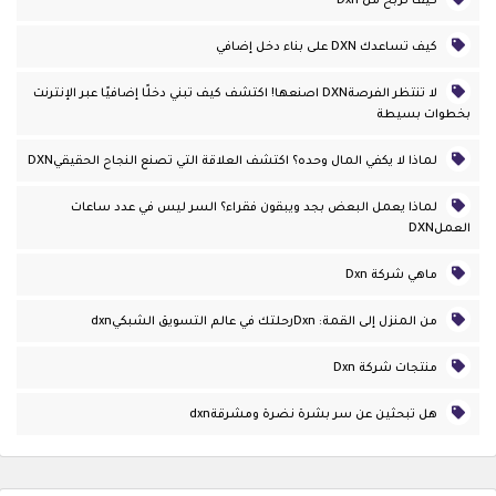
كيف تربح من Dxn
كيف تساعدك DXN على بناء دخل إضافي
لا تنتظر الفرصةDXN اصنعها! اكتشف كيف تبني دخلًا إضافيًا عبر الإنترنت
بخطوات بسيطة
لماذا لا يكفي المال وحده؟ اكتشف العلاقة التي تصنع النجاح الحقيقيDXN
لماذا يعمل البعض بجد ويبقون فقراء؟ السر ليس في عدد ساعات
العملDXN
ماهي شركة Dxn
من المنزل إلى القمة: Dxnرحلتك في عالم التسويق الشبكيdxn
منتجات شركة Dxn
هل تبحثين عن سر بشرة نضرة ومشرقةdxn