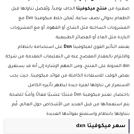
صغيرة من
منتج ميكوفيتا
الجاف يومياً، ويُفضل تناولها قبل
الطعام بحوالي نصف ساعة، يُمكن خلط ميكوفيتا Dxn مع
المشروبات الساخنة مثل الشاي أو القهوة، أو مع المشروبات
الباردة مثل الماء أو العصائر الطبيعية.
يعتمد التأثير القوي لميكوفيتا
Dxn
على استخدامه بانتظام
والالتزام بالمقدار المفصح عنه في التعليمات المقدمة من شركة
dxn المدونة على المنتج، ومن المهم الإشارة إلى أنه قد يستغرق
بعض الوقت للاستفادة الكاملة من فوائد ميكوفيتا، حيث يجب
الاستمرار في تناولها لفترة جيدة ليظهر تأثيره الكامل.
باختصار، تعتبر ميكوفيتا Dxn منتجًا عشبيًا فعالًا وآمنًا للصحة
يتم استعمالها من قبل العديد من الأشخاص حول العالم، قُم
بتناولها بانتظام واستمتع بفوائدها العديدة
سعر ميكوفيتا dxn