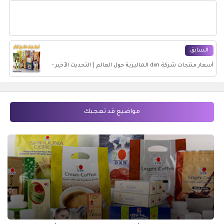
السابق
أسعار منتجات شركة dxn الماليزية حول العالم [ التحديث الأخير -
كود خصم 25% ]
مواضيع قد تعجبك