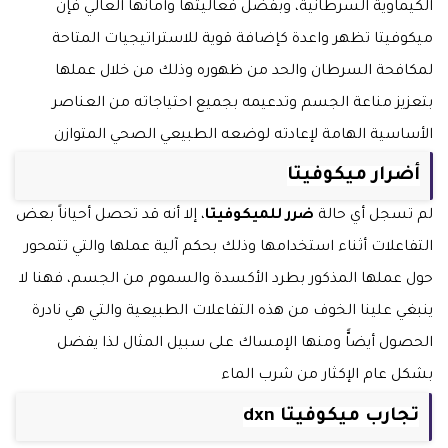
الكيماوية السرطانية، وبفضل فعاليتها وآمانها العالي فإن
ميكوفيتا تظهر واعدة كإضافة قوية للاستراتيجيات المتاحة
لمكافحة السرطان والحد من ظهوره وذلك من خلال عملها
بتعزيز مناعة الجسم وتدعيمه بجميع احتياجاته من العناصر
الأساسية الهامة لإعادته لوضعه الطبيعي الصحي المتوازن
أضرار ميكوفيتا
لم تسجل أي حالة
ضرر للميكوفيتا
، إلا أنه قد تحصل أحياناً بعض
التفاعلات أثناء استخدامها وذلك بحكم آلية عملها والتي تتمحور
حول عملها المذكور بطرد الأكسدة والسموم من الجسم، فهنا لا
ينبغي علينا الخوف من هذه التفاعلات الطبيعية والتي هي نادرة
الحصول أيضاًّ ومنها الإمساك على سبيل المثال لذا يفضل
بشكل عام الإكثار من شرب الماء
تجارب ميكوفيتا dxn