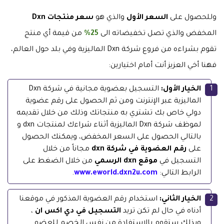
وللحصول على
السعر الأول
والذي هو
سعر منتجات Dxn
المخفض والذي تصل تخفيضاته الى
25%
من قيمة أي منتج
تقوم بشراءه من فروع شركة Dxn الماليزية وفي بلد حول العالم،
فهنا أخي العزيز أنت أمام اختيارين:
الخيار الأول:
التسجيل بعضوية مجانية في شركة Dxn
الماليزية عبر الإنترنت ومن ثم الحصول على رقم عضوية
دولي خاص بك تشتري به منتجاتك وذلك من خلال تقديمه
لموظف شركة Dxn الماليزية أثناء شراءك لمنتجات dxn و
بالتالي الحصول على السعر المخفض، ويمكنك الحصول
على
رقم العضوية في شركة dxn
مجاناً من خلال
التسجيل في
موقع dxn الرسمي
من خلال الضغط على
الرابط التالي:
www.eworld.dxn2u.com
.
الخيار الثاني:
استخدام رقم العضوية المذكور في موقعنا
أدناه في حال لم تكن تريد
التسجيل في دي اكس ان
،
وبذلك ستقوم بالإستفادة من نفس الخصم للعضو