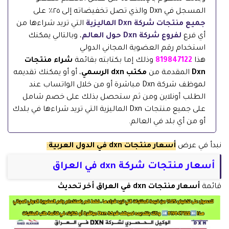
المسجل في Dxn والذي تصل تخفيضاته إلى ٢٥٪ على
جميع منتجات شركة Dxn الماليزية
التي تريد شراءها من
أي فرع
لفروع شركة Dxn حول العالم
، وبالتالي يمكنك
استخدام رقم العضوية المجاني الدولي
هذا
819847122
وذلك إما بكتابته بقائمة
شراء منتجات
Dxn
المقدمة من
مكتب dxn الرسمي
، أو أو يمكنك تقديمه
لموظف شركة Dxn مباشرة أو من خلال الواتساب عند
الطلب أونلاين ومن ثم ستحصل بذلك على خصم شامل
على جميع منتجات Dxn الماليزية التي تريد شراءها في بلدك
أو من أي بلد في العالم.
نبدأ في عرض
أسعار منتجات dxn في الدول العربية
:
أسعار منتجات شركة dxn في العراق
قائمة
أسعار منتجات dxn في العراق أخر تحديث