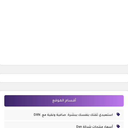
أقسام الموقع
استعيدي ثقتك بنفسك ببشرة. صافية ونقية مع. DXN
أسعار منتجات شركة Dxn