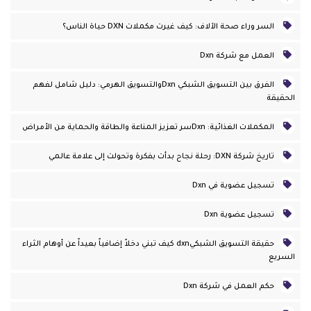
السر وراء صحة الآلاف: كيف غيرت مكملات DXN حياة الناس؟
العمل مع شركة Dxn
الفرق بين التسويق الشبكي Dxnوالتسويق الهرمي: دليل شامل لفهم
الحقيقة
المكملات الغذائية: Dxnسر تعزيز المناعة والطاقة والحماية من الأمراض
تاريخ شركة DXN: رحلة نجاح بدأت بفكرة وتحولت إلى علامة عالمي
تسجيل عضوية في Dxn
تسجيل عضوية Dxn
حقيقة التسويق الشبكيdxn كيف تبني دخلاً إضافياً بعيداً عن أوهام الثراء
السريع
حكم العمل في شركة Dxn