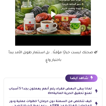
🌿 صحتك ليست خيارًا مؤقتًا… بل استثمار طويل الأمد يبدأ
باختيار واعٍ.
شاهد ايضا
لماذا يبقى البعض فقراء رغم أنهم يعملون بجد؟ 5 أسباب
تمنع تحقيق الحرية الماليةdxn
كيف تتخلص من السمنة دون حرمان؟ خطوات عملية ودور
المكملات الغذائية من DXN في دعم نمط الحياة الصحي