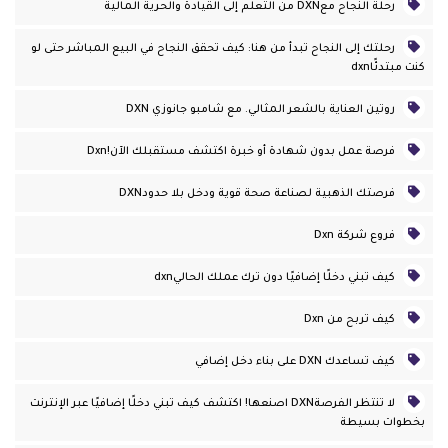
رحلة النجاح معDXN من التعلم إلى القيادة والحرية المالية
رحلتك إلى النجاح تبدأ من هنا: كيف تحقق النجاح في البيع المباشر حتى لو
كنت مبتدئًاdxn
روتين العناية بالشعر المثالي. مع شامبو جانوزي DXN
فرصة عمل بدون شهادة أو خبرة اكتشف مستقبلك الآن!dxn
فرصتك الذهبية لصناعة صحة قوية ودخل بلا حدودDXN
فروع شركة Dxn
كيف تبني دخلًا إضافيًا دون ترك عملك الحاليdxn
كيف تربح من Dxn
كيف تساعدك DXN على بناء دخل إضافي
لا تنتظر الفرصةDXN اصنعها! اكتشف كيف تبني دخلًا إضافيًا عبر الإنترنت
بخطوات بسيطة