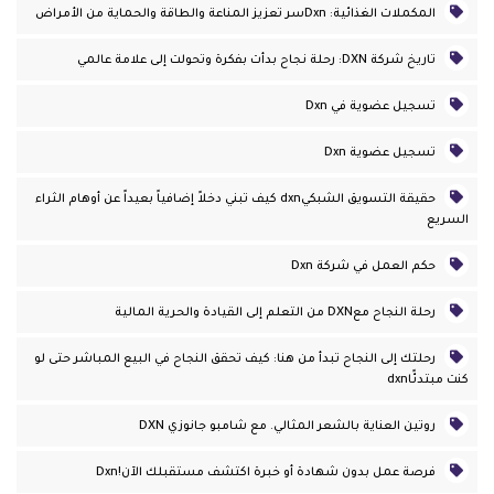
المكملات الغذائية: Dxnسر تعزيز المناعة والطاقة والحماية من الأمراض
تاريخ شركة DXN: رحلة نجاح بدأت بفكرة وتحولت إلى علامة عالمي
تسجيل عضوية في Dxn
تسجيل عضوية Dxn
حقيقة التسويق الشبكيdxn كيف تبني دخلاً إضافياً بعيداً عن أوهام الثراء
السريع
حكم العمل في شركة Dxn
رحلة النجاح معDXN من التعلم إلى القيادة والحرية المالية
رحلتك إلى النجاح تبدأ من هنا: كيف تحقق النجاح في البيع المباشر حتى لو
كنت مبتدئًاdxn
روتين العناية بالشعر المثالي. مع شامبو جانوزي DXN
فرصة عمل بدون شهادة أو خبرة اكتشف مستقبلك الآن!dxn