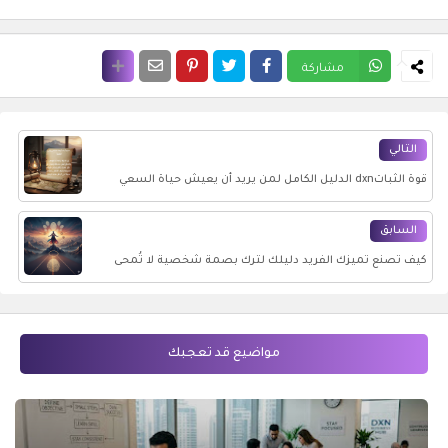
مشاركة
التالي
قوة الثباتdxn الدليل الكامل لمن يريد أن يعيش حياة السعي
والإتقان
السابق
كيف تصنع تميزك الفريد دليلك لترك بصمة شخصية لا تُمحى
وصناعة المجد الخاصDXN
مواضيع قد تعجبك