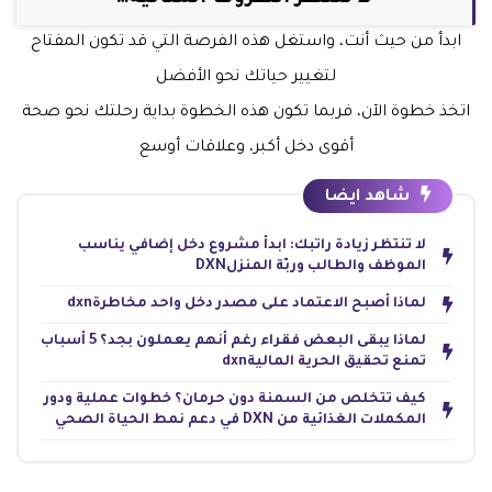
ابدأ من حيث أنت، واستغل هذه الفرصة التي قد تكون المفتاح
لتغيير حياتك نحو الأفضل
اتخذ خطوة الآن، فربما تكون هذه الخطوة بداية رحلتك نحو صحة
أقوى دخل أكبر، وعلاقات أوسع
شاهد ايضا
لا تنتظر زيادة راتبك: ابدأ مشروع دخل إضافي يناسب
الموظف والطالب وربّة المنزلDXN
لماذا أصبح الاعتماد على مصدر دخل واحد مخاطرةdxn
لماذا يبقى البعض فقراء رغم أنهم يعملون بجد؟ 5 أسباب
تمنع تحقيق الحرية الماليةdxn
كيف تتخلص من السمنة دون حرمان؟ خطوات عملية ودور
المكملات الغذائية من DXN في دعم نمط الحياة الصحي