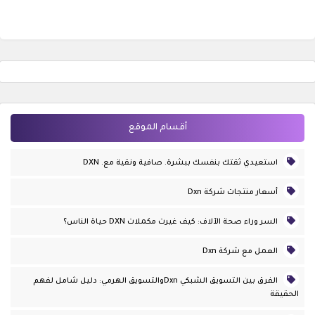
أقسام الموقع
استعيدي ثقتك بنفسك ببشرة. صافية ونقية مع. DXN
أسعار منتجات شركة Dxn
السر وراء صحة الآلاف: كيف غيرت مكملات DXN حياة الناس؟
العمل مع شركة Dxn
الفرق بين التسويق الشبكي Dxnوالتسويق الهرمي: دليل شامل لفهم
الحقيقة