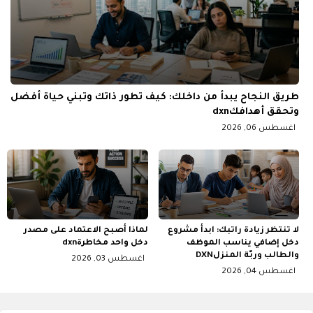
طريق النجاح يبدأ من داخلك: كيف تطور ذاتك وتبني حياة أفضل
وتحقق أهدافكdxn
اغسطس 06, 2026
لا تنتظر زيادة راتبك: ابدأ مشروع
لماذا أصبح الاعتماد على مصدر
دخل إضافي يناسب الموظف
دخل واحد مخاطرةdxn
والطالب وربّة المنزلDXN
اغسطس 03, 2026
اغسطس 04, 2026