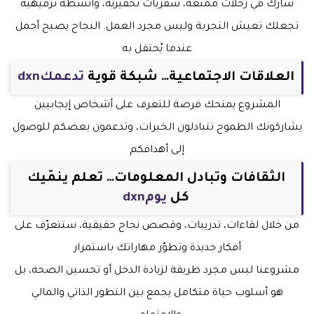
شارك في رحلات ممتعة، سفريات تحفيزية، وأنشطة ترفيهية
تجعلك تعيش التجربة وليس مجرد العمل. النجاح يصبح أجمل
عندما يُحتفل به
العلاقات الاجتماعية… شبكة قوية
تدعمكdxn
المشروع يمنحك فرصة للتعرف على أشخاص إيجابيين
يشاركونك الطموح تتبادلون الخبرات، وتدعمون بعضكم للوصول
إلى أهدافكم
الثقافات وتبادل المعلومات… تعلم ينمّيك
كل
يومdxn
من خلال لقاءات، تدريبات، وقصص نجاح حقيقية، ستتعرّف على
أفكار جديدة وتطوّر مهاراتك باستمرار
مشروعنا ليس مجرد طريقة لزيادة الدخل أو تحسين الصحة، بل
هو أسلوب حياة متكامل يجمع بين التطور الذاتي والمالي