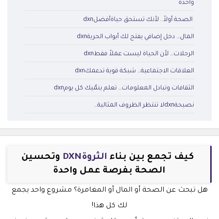
واحدة
الصحة أولاً.. لأنك تستحق حياةأفضلdxn
المال… دخل إضافي يفتح لك أبواب الحريةdxn
الرحلات… لأن الحياة ليست عملاً فقطdxn
العلاقات الاجتماعية… شبكة قوية تدعمكdxn
الثقافات وتبادل المعلومات… تعلم ينمّيك كل يومdxn
نصيحةdxnلا تنتظر الظروف المثالية…
كيف تجمع بين بناء
الثروةDXN
وتحسين
الصحة بفرصة عمل واحدة
هل تبحث عن الصحة أو المال أو المغامرة؟ مشروع واحد يجمع
لك كل هذا!