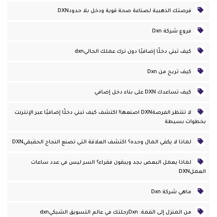
فرصتك الذهبية لصناعة صحة قوية ودخل بلا حدودDXN
فروع شركة Dxn
كيف تبني دخلًا إضافيًا دون ترك عملك الحاليdxn
كيف تربح من Dxn
كيف تساعدك DXN على بناء دخل إضافي
لا تنتظر الفرصةDXN اصنعها! اكتشف كيف تبني دخلًا إضافيًا عبر الإنترنت
بخطوات بسيطة
لماذا لا يكفي المال وحده؟ اكتشف العلاقة التي تصنع النجاح الحقيقيDXN
لماذا يعمل البعض بجد ويبقون فقراء؟ السر ليس في عدد ساعات
العملDXN
ماهي شركة Dxn
من المنزل إلى القمة: Dxnرحلتك في عالم التسويق الشبكيdxn