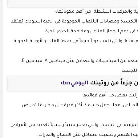
ية والمركبات النشطة. من أهم مكوناتها:-
لأكسدة ومضادات الالتهاب الموجودة في الحبة السوداء. يُعتقد
 دعم الجهاز المناعي ومكافحة الجذور الحرة.
-الأحماض الدهنية الأساسية: مثل أوميغا-3 وأوميغا-6، والتي تلعب دوراً حيوياً في صحة القلب والأوعية الدموية
-الفيتامينات والمعادن: تحتوي على مجموعة واسعة من الفيتامينات والمعادن مثل فيتامين A، فيتامين E،
 للجسم.
ن جزءاً من روتينك
اليوميdxn
. إليك بعض من أهم فوائدها:
از المناعي، مما يجعل جسمك أكثر قدرة على محاربة الأمراض
لمزمنة في الجسم، والتي تعتبر سبباً رئيسياً للعديد من الأمراض.
 الهضم وتخفيف مشاكل مثل الانتفاخ والغازات.