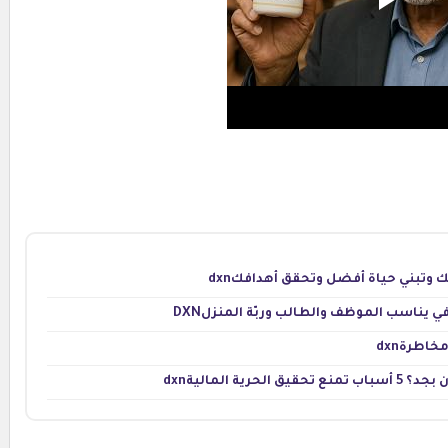
ك وتبني حياة أفضل وتحقق أهدافكdxn
ي يناسب الموظف والطالب وربّة المنزلDXN
اطرةdxn
ة الماليةdxn