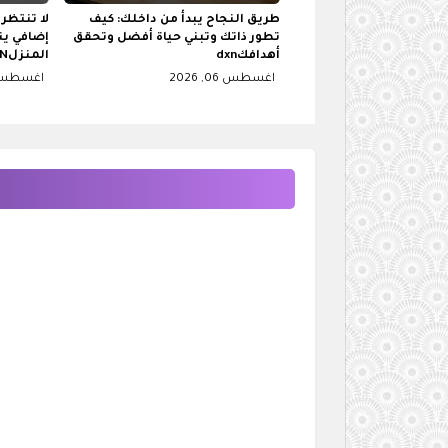
طريق النجاح يبدأ من داخلك: كيف
لا تنتظر 
تطور ذاتك وتبني حياة أفضل وتحقق
إضافي ين
أهدافكdxn
المنزلDXN
اغسطس 06, 2026
اغسطس 04, 26