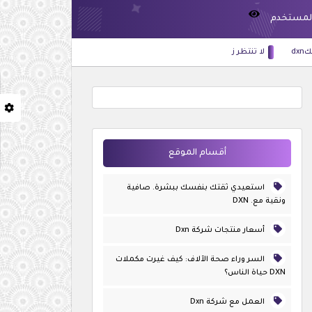
لمستخدم
تظر زيادة راتبك: ابدأ مشروع دخل إضافي يناسب الموظف والطالب وربّة المنزلDXN
ك
أقسام الموقع
استعيدي ثقتك بنفسك ببشرة. صافية
ونقية مع. DXN
أسعار منتجات شركة Dxn
السر وراء صحة الآلاف: كيف غيرت مكملات
DXN حياة الناس؟
العمل مع شركة Dxn