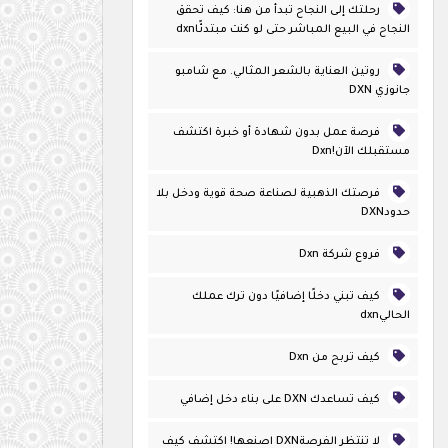
رحلتك إلى النجاح تبدأ من هنا: كيف تحقق
النجاح في البيع المباشر حتى لو كنت مبتدئًاdxn
روتين العناية بالشعر المثالي. مع شامبو
جانوزي DXN
فرصة عمل بدون شهادة أو خبرة اكتشف
مستقبلك الآن!dxn
فرصتك الذهبية لصناعة صحة قوية ودخل بلا
حدودDXN
فروع شركة Dxn
كيف تبني دخلًا إضافيًا دون ترك عملك
الحاليdxn
كيف تربح من Dxn
كيف تساعدك DXN على بناء دخل إضافي
لا تنتظر الفرصةDXN اصنعها! اكتشف كيف