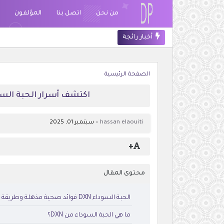
من نحن
اتصل بنا
المؤلفون
أخبار رائجة
طريق 
الصفحة الرئيسية
اكتشف أسرار الحبة السوداء من DXN كنز طبيعي
hassan elaouiti
سبتمبر 01, 2025
+
محتوى المقال
الحبة السوداء DXN فوائد صحية مذهلة وطريقة استخدامها الصحيحة
ما هي الحبة السوداء من DXN؟