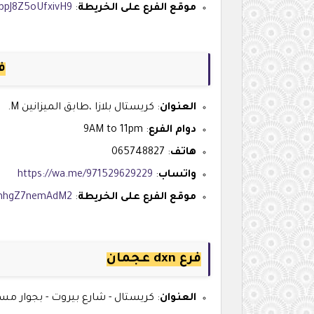
موقع الفرع على الخريطة
:
XppJ8Z5oUfxivH9
فرع 
العنوان
: كريستال بلازا ،طابق الميزانين M.
دوام الفرع
: 9AM to 11pm
هاتف
: 065748827
واتساب
:
https://wa.me/971529629229
موقع الفرع على الخريطة
:
s/mhgZ7nemAdM2
فرع dxn عجمان
العنوان
: كريستال - شارع بيروت - بجوار م