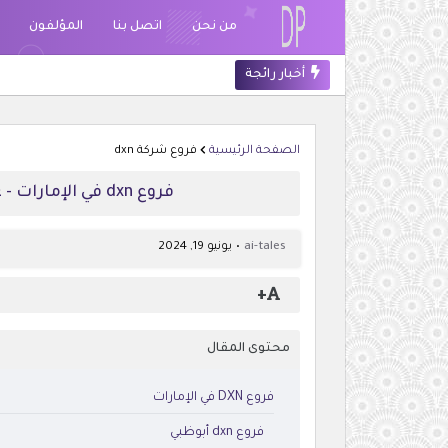
من نحن
اتصل بنا
المؤلفون
أخبار رائجة
الصفحة الرئيسية
فروع شركة dxn
فروع dxn في الإمارات - عناوين دي إكس إن الرسمية في الإمارات
ai-tales
يونيو 19, 2024
+
محتوى المقال
فروع DXN في الإمارات
فروع dxn أبوظبي