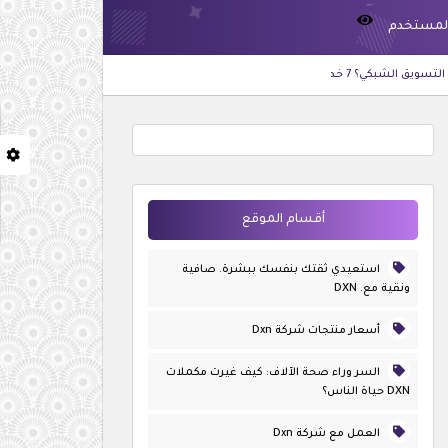
لمستخدم
طريق النجاح يبدأ من داخلك: كيف تطور ذاتك وتبني حياة أفضل 
أقسام الموقع
استعيدي ثقتك بنفسك ببشرة. صافية
ونقية مع. DXN
أسعار منتجات شركة Dxn
السر وراء صحة الآلاف: كيف غيرت مكملات
DXN حياة الناس؟
العمل مع شركة Dxn