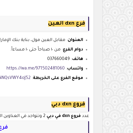
فرع dxn العين
العنوان
: مقابل العين مول، بناية بنك الإمارا
دوام الفرع
: من ١٠ صباحاً حتى ١٠ مساءاً.
هاتف
: 037660049
واتساب
:
https://wa.me/971502481060
موقع الفرع على الخريطة
:
s/NNQsVWY4oJ52
فروع dxn دبي
عدد
فروع dxn في دبي
2 وتتواجد في العناوين التالية:
فرع dxn دبي - ال