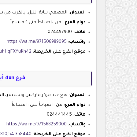
العنوان
: المصفح، بناية النيل، بالقرب من سب
دوام الفرع
: من ١٠ صباحاً حتى ٩ مساءاً.
هاتف
: 024497900
واتساب
:
https://wa.me/971506989095
موقع الفرع على الخريطة
:
s/uhHqFXYuKh42
فرع dxn أبوظبي - ماركس وسبنسر
العنوان
: يقع عند مركز ماركس وسبنسر، الدور 
دوام الفرع
: من ١٠ صباحاً حتى ١٠ مساءاً.
هاتف
: 024441445
واتساب
:
https://wa.me/971568259000
موقع الفرع على الخريطة
:
4810,54.358440