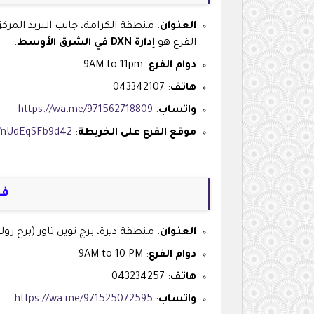
العنوان
: منطقة الكرامة، جانب البريد المركز
الفرع هو
إدارة DXN في الشرق الأوسط
.
دوام الفرع
: 9AM to 11pm
هاتف
: 043342107
واتساب
:
https://wa.me/971562718809
موقع الفرع على الخريطة
:
s/nUdEqSFb9d42
فرع dxn
العنوان
: منطقة ديرة، برج توين تاور (برج رو
دوام الفرع
: 9AM to 10 PM
هاتف
: 043234257
واتساب
:
https://wa.me/971525072595