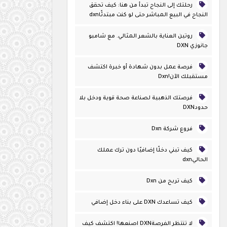
رحلتك إلى النجاح تبدأ من هنا: كيف تحقق
النجاح في البيع المباشر حتى لو كنت مبتدئًاdxn
روتين العناية بالشعر المثالي. مع شامبو
جانوزي DXN
فرصة عمل بدون شهادة أو خبرة اكتشف
مستقبلك الآن!dxn
فرصتك الذهبية لصناعة صحة قوية ودخل بلا
حدودDXN
فروع شركة Dxn
كيف تبني دخلًا إضافيًا دون ترك عملك
الحاليdxn
كيف تربح من Dxn
كيف تساعدك DXN على بناء دخل إضافي
لا تنتظر الفرصةDXN اصنعها! اكتشف كيف