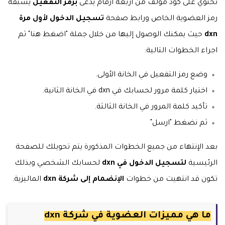
تحتوي على كود مؤلف من أربعة أرقام يدعى
برمز التفعيل
يسبقه
رمز العضوية الخاص ورابط صفحة
تسجيل الدخول لأول مرة
dxn
حيث يمكنك الوصول إليها من خلال جملة "اضغط هنا" ثم
اجراء الخطوات التالية:
وضع رمز التفعيل في الخانة الأولى.
اختيار كلمة مرور لحسابك في dxn في الخانة الثانية.
تأكيد كلمة المرور في الخانة الثالثة.
ثم نضغط "ارسل"
بعد الإنتهاء من جميع الخطوات المذكورة يتم تحويلك للصفحة
الرئيسية
لتسجيل الدخول في dxn
لحسابك الشخصي وبذلك
تكون قد انتهيت من خطوات
الإنضمام إلى شركة dxn
الماليزية.
ما هي مميزات العضوية في شركة dxn