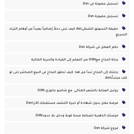
تسجيل عضوية في Dxn
تسجيل عضوية Dxn
حقيقة التسويق الشبكيdxn كيف تبني دخلاً إضافياً بعيداً عن أوهام الثراء
السريع
حكم العمل في شركة Dxn
رحلة النجاح معDXN من التعلم إلى القيادة والحرية المالية
رحلتك إلى النجاح تبدأ من هنا: كيف تحقق النجاح في البيع المباشر حتى لو
كنت مبتدئًاdxn
روتين العناية بالشعر المثالي. مع شامبو جانوزي DXN
فرصة عمل بدون شهادة أو خبرة اكتشف مستقبلك الآن!dxn
فرصتك الذهبية لصناعة صحة قوية ودخل بلا حدودDXN
فروع شركة Dxn