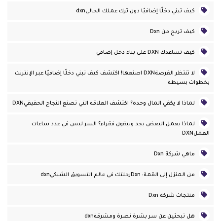
كيف تبني دخلًا إضافيًا دون ترك عملك الحاليdxn
كيف تربح من Dxn
كيف تساعدك DXN على بناء دخل إضافي
لا تنتظر الفرصةDXN اصنعها! اكتشف كيف تبني دخلًا إضافيًا عبر الإنترنت
بخطوات بسيطة
لماذا لا يكفي المال وحده؟ اكتشف العلاقة التي تصنع النجاح الحقيقيDXN
لماذا يعمل البعض بجد ويبقون فقراء؟ السر ليس في عدد ساعات
العملDXN
ماهي شركة Dxn
من المنزل إلى القمة: Dxnرحلتك في عالم التسويق الشبكيdxn
منتجات شركة Dxn
هل تبحثين عن سر بشرة نضرة ومشرقةdxn