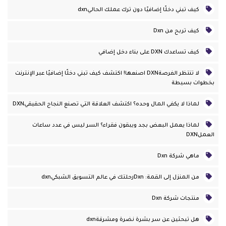
كيف تبني دخلًا إضافيًا دون ترك عملك الحاليdxn
كيف تربح من Dxn
كيف تساعدك DXN على بناء دخل إضافي
لا تنتظر الفرصةDXN اصنعها! اكتشف كيف تبني دخلًا إضافيًا عبر الإنترنت
بخطوات بسيطة
لماذا لا يكفي المال وحده؟ اكتشف العلاقة التي تصنع النجاح الحقيقيDXN
لماذا يعمل البعض بجد ويبقون فقراء؟ السر ليس في عدد ساعات
العملDXN
ماهي شركة Dxn
من المنزل إلى القمة: Dxnرحلتك في عالم التسويق الشبكيdxn
منتجات شركة Dxn
هل تبحثين عن سر بشرة نضرة ومشرقةdxn