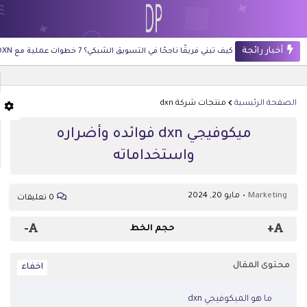
أخبار رائجة
كيف تبني فريقًا ناجحًا في التسويق الشبكي؟ 7 خطوات عملية مع DXN
الصفحة الرئيسية
منتجات شركة dxn
ميكوفيجي dxn فوائده وأضراره
واستخداماته
Marketing
مايو 20, 2024
0 تعليقات
-
+
حجم الخط
محتوى المقال
ما هو الميكوفيجي dxn