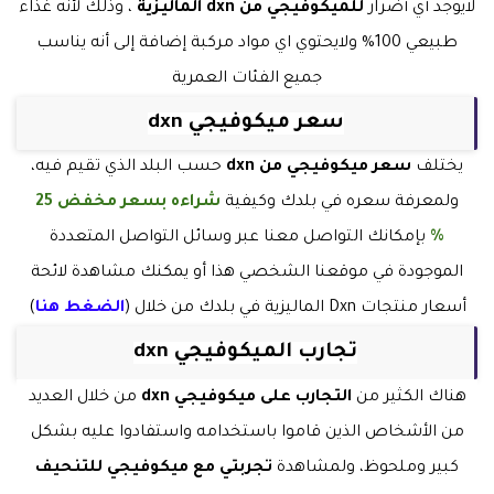
لايوجد أي أضرار
للميكوفيجي من dxn الماليزية
، وذلك لأنه غذاء
طبيعي 100% ولايحتوي اي مواد مركبة إضافة إلى أنه يناسب
جميع الفئات العمرية
سعر ميكوفيجي dxn
يختلف
سعر ميكوفيجي من dxn
حسب البلد الذي تقيم فيه،
ولمعرفة سعره في بلدك وكيفية
شراءه بسعر مخفض 25
%
بإمكانك التواصل معنا عبر وسائل التواصل المتعددة
الموجودة في موقعنا الشخصي هذا أو يمكنك مشاهدة لائحة
أسعار منتجات Dxn الماليزية في بلدك من خلال (
الضغط هنا
)
تجارب الميكوفيجي dxn
هناك الكثير من
التجارب على ميكوفيجي dxn
من خلال العديد
من الأشخاص الذين قاموا باستخدامه واستفادوا عليه بشكل
كبير وملحوظ، ولمشاهدة
تجربتي مع ميكوفيجي للتنحيف