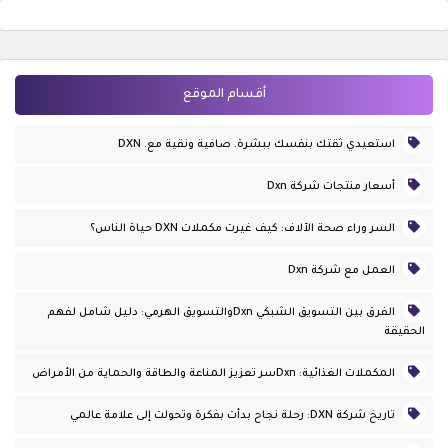
أقسام الموقع
استعيدي ثقتك بنفسك ببشرة. صافية ونقية مع. DXN
أسعار منتجات شركة Dxn
السر وراء صحة الآلاف: كيف غيرت مكملات DXN حياة الناس؟
العمل مع شركة Dxn
الفرق بين التسويق الشبكي Dxnوالتسويق الهرمي: دليل شامل لفهم
الحقيقة
المكملات الغذائية: Dxnسر تعزيز المناعة والطاقة والحماية من الأمراض
تاريخ شركة DXN: رحلة نجاح بدأت بفكرة وتحولت إلى علامة عالمي