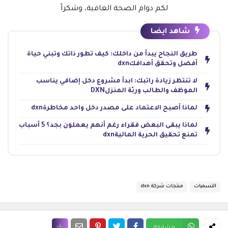
لكم دوام الصحة العافية، وشكراً
شاهد ايضا
طريق النجاح يبدأ من داخلك: كيف تطور ذاتك وتبني حياة
أفضل وتحقق أهدافكdxn
لا تنتظر زيادة راتبك: ابدأ مشروع دخل إضافي يناسب
الموظف والطالب وربّة المنزلDXN
لماذا أصبح الاعتماد على مصدر دخل واحد مخاطرةdxn
لماذا يبقى البعض فقراء رغم أنهم يعملون بجد؟ 5 أسباب
تمنع تحقيق الحرية الماليةdxn
التسميات
منتجات شركة dxn