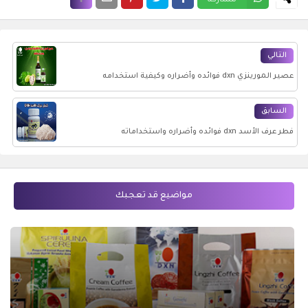
مشاركة
التالي
عصير المورينزي dxn فوائده وأضراره وكيفية استخدامه
السابق
فطر عرف الأسد dxn فوائده وأضراره واستخداماته
مواضيع قد تعجبك