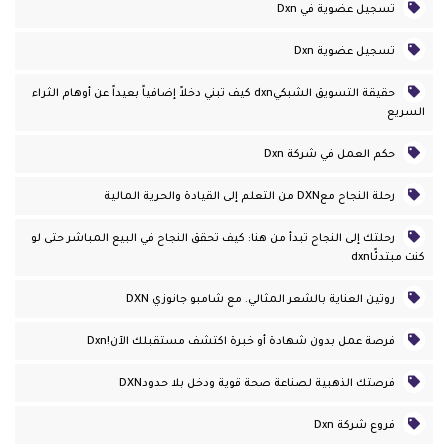
تسجيل عضوية في Dxn
تسجيل عضوية Dxn
حقيقة التسويق الشبكيdxn كيف تبني دخلاً إضافياً بعيداً عن أوهام الثراء
السريع
حكم العمل في شركة Dxn
رحلة النجاح معDXN من التعلم إلى القيادة والحرية المالية
رحلتك إلى النجاح تبدأ من هنا: كيف تحقق النجاح في البيع المباشر حتى لو
كنت مبتدئًاdxn
روتين العناية بالشعر المثالي. مع شامبو جانوزي DXN
فرصة عمل بدون شهادة أو خبرة اكتشف مستقبلك الآن!dxn
فرصتك الذهبية لصناعة صحة قوية ودخل بلا حدودDXN
فروع شركة Dxn