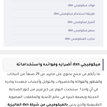
فوائد ميكوفيجي dxn
طريقة استخدام ميكوفيجي dxn
أضرار ميكوفيجي dxn
سعر ميكوفيجي dxn
تجارب الميكوفيجي dxn
ميكوفيجي dxn أضراره وفوائده واستخداماته
ما رأيكم في منتجٍ يحتوي على مايزيد عن 29 صنفاً من النباتات
والفطور والفواكه والخضروات والتوابل وأعشاب متعددة ونادرة
في آنٍ واحد؟. سنتحدث اليوم عن كنزٍ فريدٍ من كنوز الصناعة
الحديثة وبصمة كبيرة في عالم الأغذية والمكملات العضوية
الطبيعية والذي يدعى
بالميكوفيجي من شركة dxn الماليزية
،