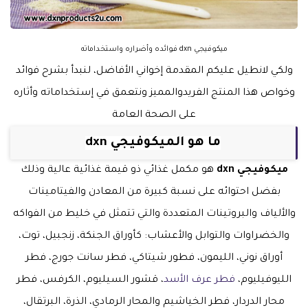
ميكوفيجي dxn فوائده وأضراره واستخداماته
ولكي لانطيل عليكم المقدمة إخواني الأفاضل، لنبدأ بشرح فوائد
وخواص هذا المنتج الفريدوالمميز ونتعمق في إستخداماته وأثاره
على الصحة العامة
ما هو الميكوفيجي dxn
ميكوفيجي dxn
هو مكمل غذائي ذو قيمة غذائية عالية وذلك
بفضل احتوائه على نسبة كبيرة من المعادن والفيتامينات
والألياف والبروتينات المتعددة والتي تتمثل في خليط من الفواكه
والخضراوات والتوابل والأعشاب: كأوراق الجنكة، زنجبيل، توت،
أوراق نوني، الليمون، فطور شيتاكي، فطر سانت جورج، فطر
الليوفيليوم،
فطر عرف الأسد
، قشور السيليوم، الكرفس، فطر
محار الدردار، فطر الخياشيم والمحار الرمادي، الذرة، البرتقال،