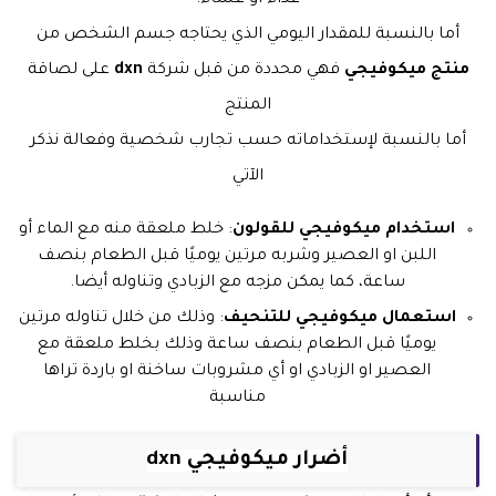
غداء أو عشاء.
أما بالنسبة للمقدار اليومي الذي يحتاجه جسم الشخص من
منتج ميكوفيجي
فهي محددة من قبل شركة
dxn
على لصاقة
المنتج
أما بالنسبة لإستخداماته حسب تجارب شخصية وفعالة نذكر
الآتي
استخدام ميكوفيجي للقولون
: خلط ملعقة منه مع الماء أو
اللبن او العصير وشربه مرتين يوميًا قبل الطعام بنصف
ساعة، كما يمكن مزجه مع الزبادي وتناوله أيضا.
استعمال ميكوفيجي للتنحيف
: وذلك من خلال تناوله مرتين
يوميًا قبل الطعام بنصف ساعة وذلك بخلط ملعقة مع
العصير او الزبادي او أي مشروبات ساخنة او باردة تراها
مناسبة
أضرار ميكوفيجي dxn