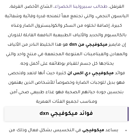
القرنفل،
طحالب سبيرولينا الخضراء
، الشاي الأخضر، القرفة،
اليانسون النجمي، والتي تجتمع معاً لتمنحه قدرة وقائية وشفائية
كبيرة، إضافة لخلوه من السكر والكوليسترول الضار وغناه
بالكالسيوم والحديد والألياف الطبيعية النافعة القابلة للذوبان.
إن مايميز
ميكوفيجي من dxn
هو هذا الخليط النادر من الألياف
والمعادن والفيتامينات المتنوعة المجتمعة في منتجٍ واحد والتي
يحتاجها كل جسم للقيام بوظائفه على أكمل وجه.
فوائد
ميكوفيجي دي اكس ان
كثيرة حيث أنها لاتعد ولاتحصى
فهو بديل للوجبات الضارة وخصوصاً للأشخاص الذين يهتمون
بتحسين جودة حياتهم الصحية فهو غذاء طبيعي صحي آمن
ومناسب لجميع الفئات العمرية
فوائد ميكوفيجي dxn
يساعد
ميكوفيجي
في التخسيس بشكل فعال وذلك من