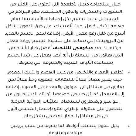
خلال إستخدامه كبديل لأطعمة التي تحتوي على الكثير من
النشويات والسكريات والدهون المشبعة، فهو لايتراكم في
الجسم بل يدعم الجسم بكل إحتياجاته الأساسية لاتمام
مهامه بشكل كامل، حيث أنه يساعد على حرق الدهون بشكل
أسرع من خلال رفع معدل الأيض، إضافة لدعم الجسم بالعديد
من البروتينات التي تساعد على تنشيط الجسم وزيادة معدل
حركته، لذا يعد
ميكوفجي للتنحيف
أفضل خيار للأشخاص
الذين يعانون من السمنة بل أنه أيضا يعمل على شد الجسم
بمساعدة الألياف العديدة والمتنوعة التي يحتويها.
تطهير الأمعاء والتخلص من عسر الهضم والتلبك المعوي،
حيث يعتبر مضاداً فعالاً للإلتهابات المعوية وحلاً فعالاً لمن
يعانون من مشاكل في القولون والمعدة على العموم، إضافة
إلى انه يعمل كمليّن طبيعي خصوصا لأولئك الذين يعانون من
البواسير ويضطرون لاستخدام المليّنات الدوائية المركبة
للحصول على سهولة الإطراح، فهو بإختصار المختص الأول
في حل مشاكل الجهاز الهضمي بشكل عام.
بديل للحوم بمختلف أنواعها لما يحتويه من نسب بروتين
مرتفعة ومتنوعة.